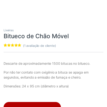
Lixeiras
Bitueco de Chão Móvel
(
1
avaliação de cliente)
Avaliado
1
como
5.00
de
5, com
baseado em
Descarte de aproximadamente 1500 bitucas no bitueco.
avaliação de
cliente
Por não ter contato com oxigênio a bituca se apaga em
segundos, evitando a emissão de fumaça e cheiro.
Dimensões: 24 x 95 cm (diâmetro x altura)