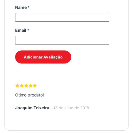
Name
*
Email
*
Avaliação
5
Ótimo produto!
de 5
Joaquim Teixeira
–
13 de julho de 2018