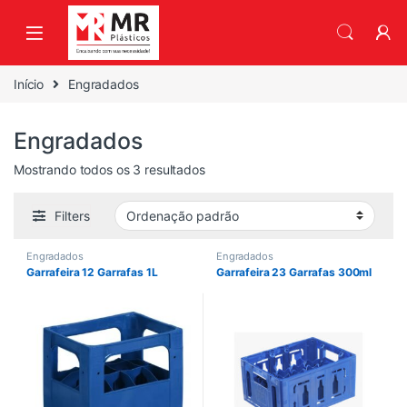
Skip to navigation
Skip to content
Início
Engradados
Engradados
Mostrando todos os 3 resultados
Filters
Engradados
Engradados
Garrafeira 12 Garrafas 1L
Garrafeira 23 Garrafas 300ml