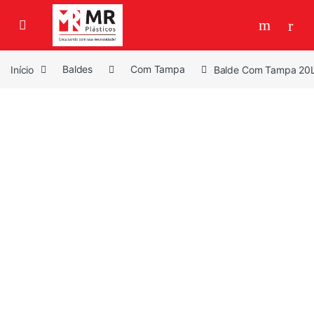
Skip to navigation
Skip to content
Início
Baldes
Com Tampa
Balde Com Tampa 20