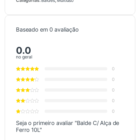
Categorias:
Baldes
,
Multiuso
Baseado em 0 avaliação
0.0
no geral
0
0
0
0
0
Seja o primeiro avaliar "Balde C/ Alça de
Ferro 10L"