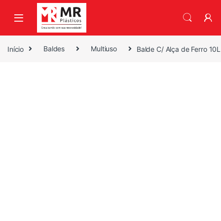
Skip to navigation
Skip to content
Início
Baldes
Multiuso
Balde C/ Alça de Ferro 10L