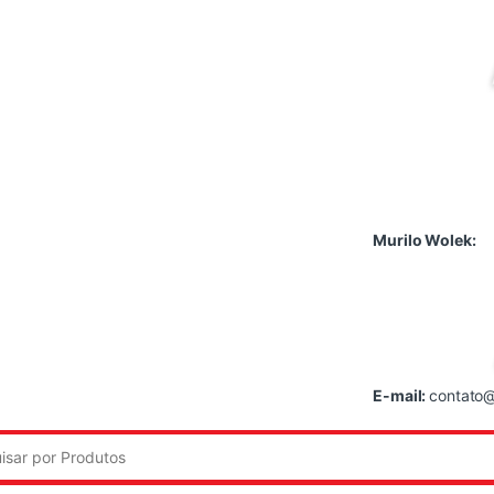
Murilo Wolek:
E-mail:
contato@
: