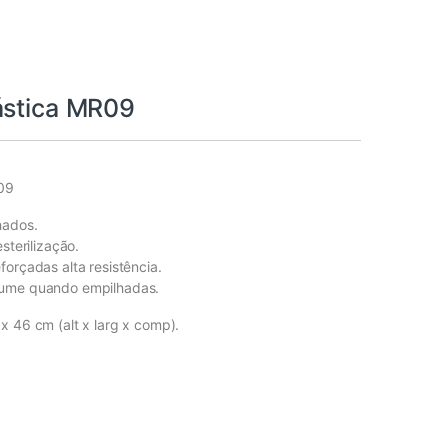
ástica MR09
09
hados.
sterilização.
forçadas alta resistência.
lume quando empilhadas.
x 46 cm (alt x larg x comp).