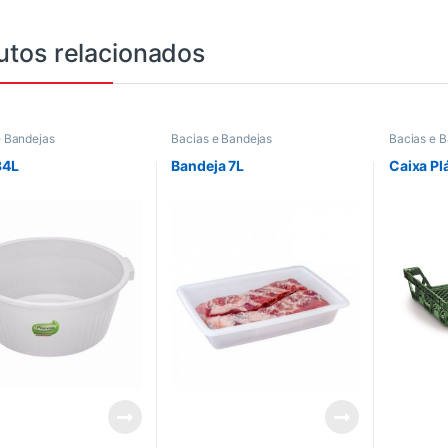
utos relacionados
e Bandejas
Bacias e Bandejas
Bacias e 
Mercado
,
34L
Bandeja 7L
Caixa Pl