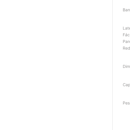
Ban
Lat
Fáci
Par
Red
Dim
Cap
Pes