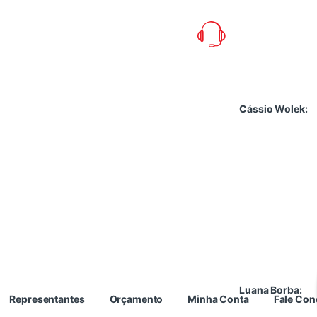
Cássio Wolek:
Luana Borba:
Representantes
Orçamento
Minha Conta
Fale Co