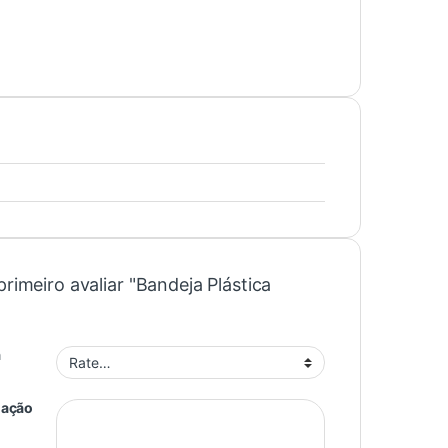
primeiro avaliar "Bandeja Plástica
a
iação