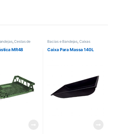
Bandejas
,
Cestas de
Bacias e Bandejas
,
Caixas
Vazadas
ástica MR48
Caixa Para Massa 140L