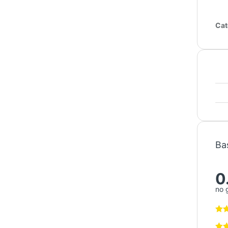
Cat
Ba
0
no 