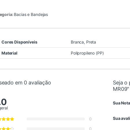
egoria:
Bacias e Bandejas
Cores Disponíveis
Branca, Preta
Material
Polipropileno (PP)
seado em 0 avaliação
Seja o 
MR09"
.0
Sua Not
geral
Sua aval
0
0