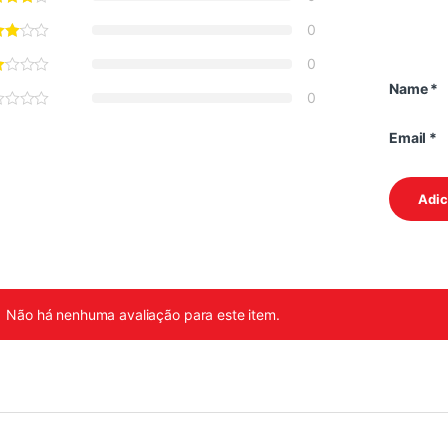
0
0
Name
*
0
Email
*
Não há nenhuma avaliação para este item.