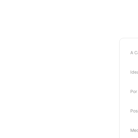
A
C
Ide
Por
Pos
Med