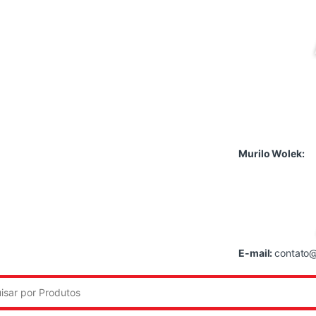
Murilo Wolek:
E-mail:
contato@
: