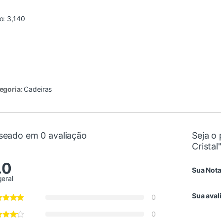
o: 3,140
egoria:
Cadeiras
seado em 0 avaliação
Seja o 
Cristal
.0
Sua Not
geral
Sua aval
0
0