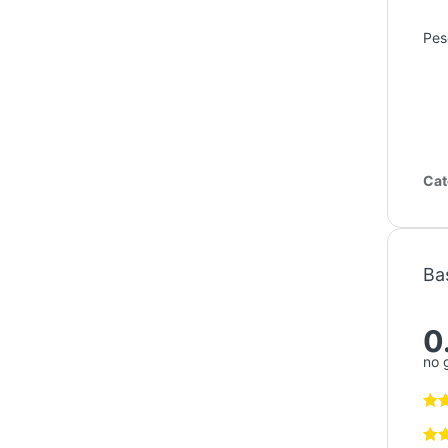
Pes
Cat
Ba
0
no 