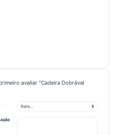
primeiro avaliar "Cadeira Dobrável
"
a
iação