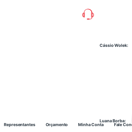
Cássio Wolek:
Luana Borba:
Representantes
Orçamento
Minha Conta
Fale Co