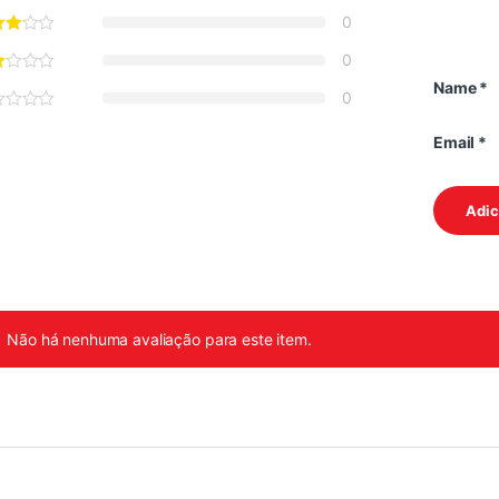
0
0
Name
*
0
Email
*
Não há nenhuma avaliação para este item.