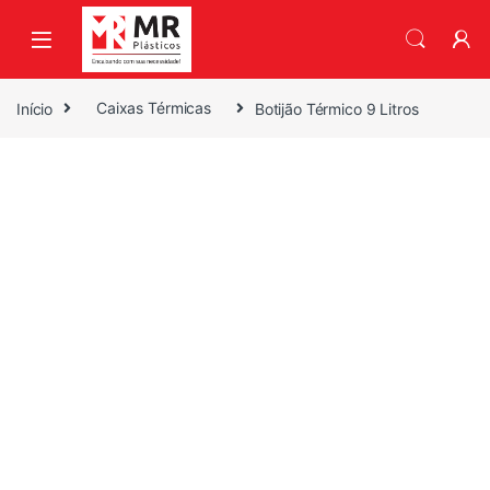
Skip to navigation
Skip to content
Início
Caixas Térmicas
Botijão Térmico 9 Litros