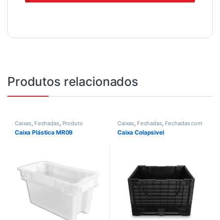
Produtos relacionados
Caixas
,
Fechadas
,
Produto
Caixas
,
Fechadas
,
Fechadas com
tampa
,
Pallets
Caixa Plástica MR09
Caixa Colapsivel