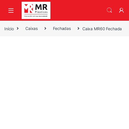
Skip to navigation
Skip to content
Início
Caixas
Fechadas
Caixa MR60 Fechada