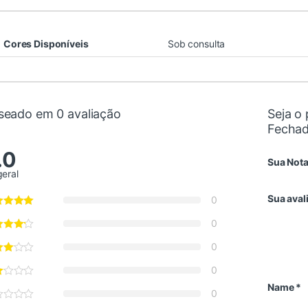
Cores Disponíveis
Sob consulta
seado em 0 avaliação
Seja o 
Fechad
.0
Sua Not
geral
Sua aval
0
0
0
0
Name
*
0