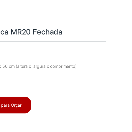
tica MR20 Fechada
.
 50 cm (altura x largura x comprimento)
a para Orçar