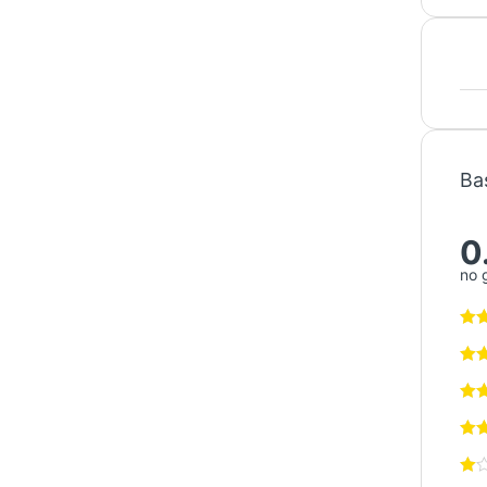
Ba
0
no 