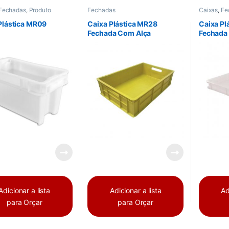
Fechadas
,
Produto
Fechadas
Caixas
,
Fe
Plástica MR09
Caixa Plástica MR28
Caixa Pl
Fechada Com Alça
Fechada
Adicionar a lista
Adicionar a lista
Ad
para Orçar
para Orçar