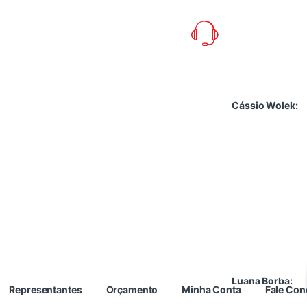
Cássio Wolek:
Luana Borba:
Representantes
Orçamento
Minha Conta
Fale Co