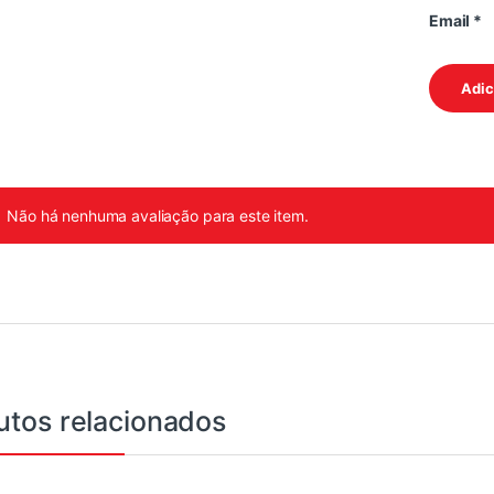
Email
*
Não há nenhuma avaliação para este item.
utos relacionados