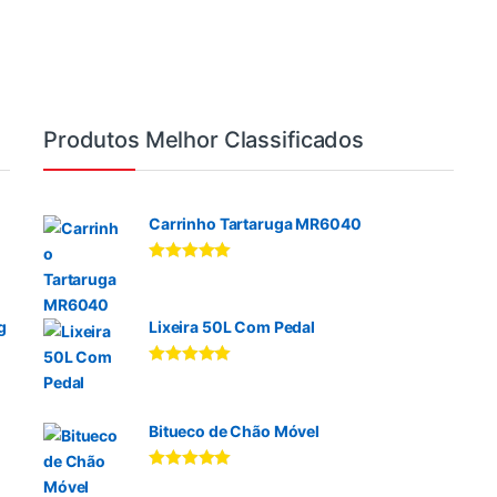
Produtos Melhor Classificados
Carrinho Tartaruga MR6040
Avaliação
5.00
de 5
g
Lixeira 50L Com Pedal
Avaliação
5.00
de 5
Bitueco de Chão Móvel
Avaliação
5.00
de 5