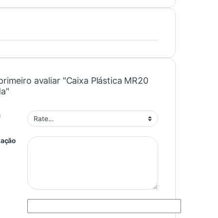
primeiro avaliar "Caixa Plástica MR20
a"
a
iação