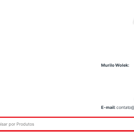
Murilo Wolek:
E-mail:
contato@
: