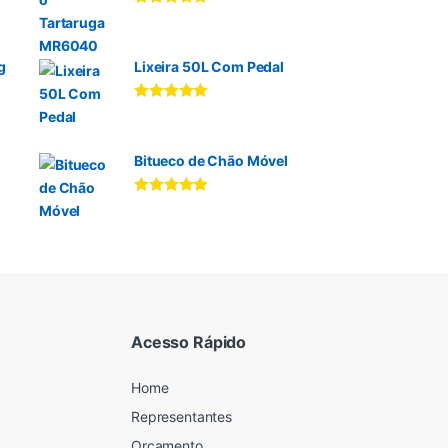
Avaliação
5.00
de 5
g
Lixeira 50L Com Pedal
Avaliação
5.00
de 5
Bitueco de Chão Móvel
Avaliação
5.00
de 5
Acesso Rápido
Home
Representantes
Orçamento