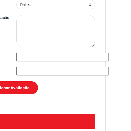
a
iação