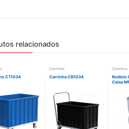
utos relacionados
os
Carrinhos
Carrinhos
nho CT1034
Carrinho CB1034
Rodizio 
Caixa M