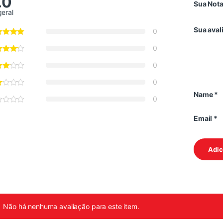
.0
Sua Not
geral
Sua aval
0
0
0
0
Name
*
0
Email
*
Não há nenhuma avaliação para este item.