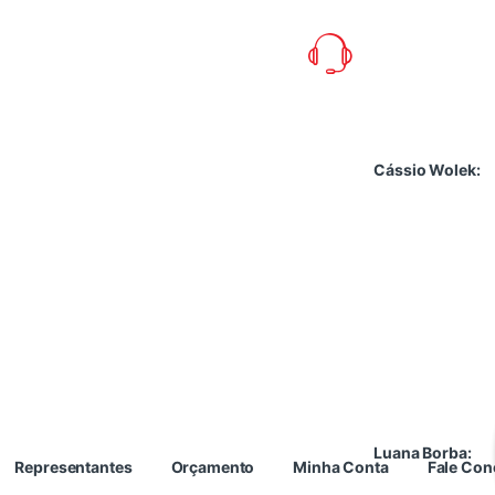
Cássio Wolek:
Luana Borba:
Representantes
Orçamento
Minha Conta
Fale Co