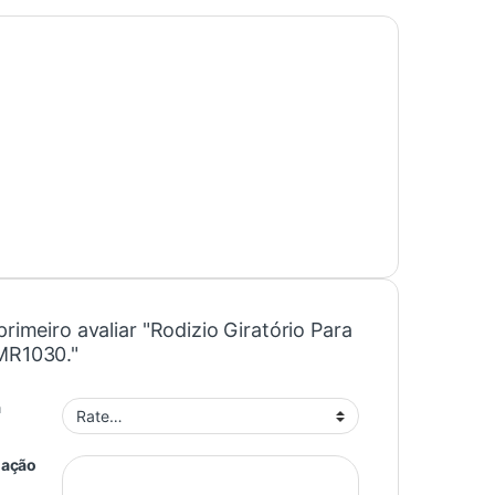
primeiro avaliar "Rodizio Giratório Para
MR1030."
a
iação