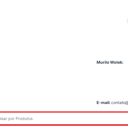
Murilo Wolek:
E-mail:
contato@
: