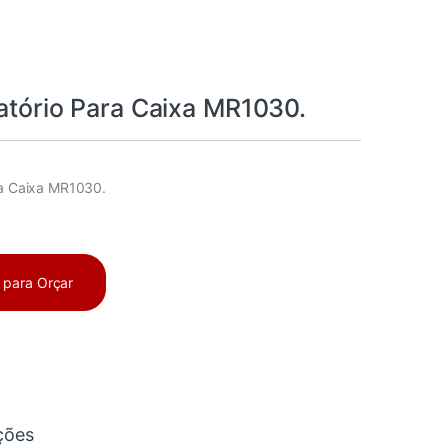
ratório Para Caixa MR1030.
ra Caixa MR1030.
a para Orçar
ções