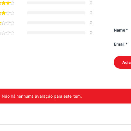
0
0
0
Name
*
0
Email
*
Não há nenhuma avaliação para este item.