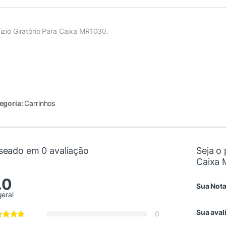
izio Giratório Para Caixa MR1030.
egoria:
Carrinhos
seado em 0 avaliação
Seja o 
Caixa 
.0
Sua Not
geral
Sua aval
0