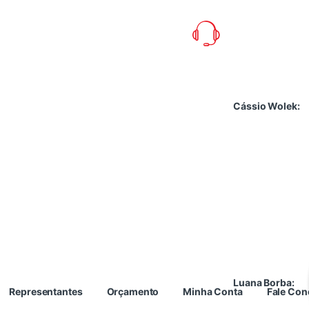
Cássio Wolek:
Luana Borba:
Representantes
Orçamento
Minha Conta
Fale Co