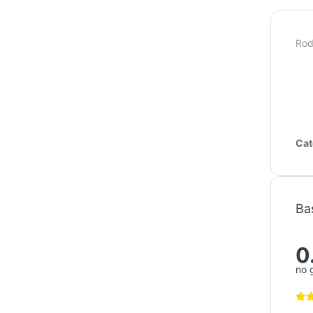
Rod
Cat
Ba
0
no 