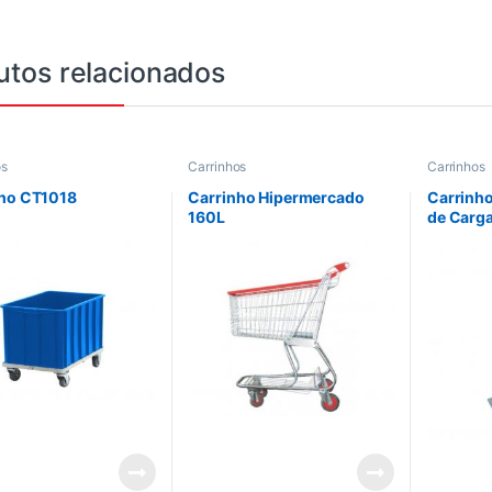
utos relacionados
os
Carrinhos
Carrinhos
nho CT1018
Carrinho Hipermercado
Carrinho
160L
de Carg