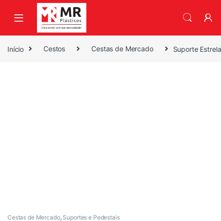
Skip to navigation
Skip to content
Início
Cestos
Cestas de Mercado
Suporte Estrel
Cestas de Mercado
,
Suportes e Pedestais