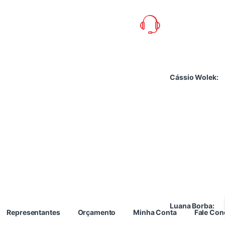
Cássio Wolek:
Luana Borba:
Representantes
Orçamento
Minha Conta
Fale Co