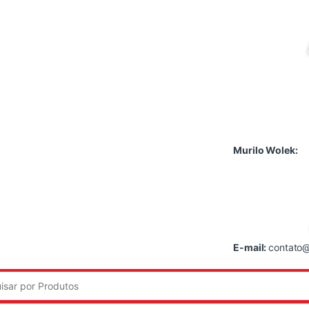
Murilo Wolek:
E-mail:
contato@
: