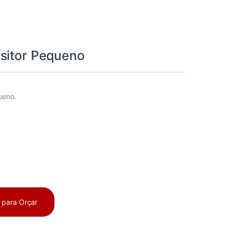
sitor Pequeno
ueno.
a para Orçar