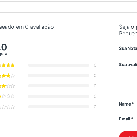
seado em 0 avaliação
Seja o 
Peque
.0
Sua Not
geral
Sua aval
0
0
0
0
Name
*
0
Email
*