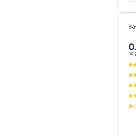
Ba
0
no 