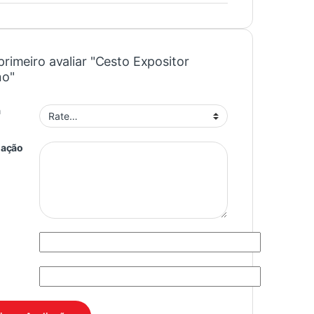
primeiro avaliar "Cesto Expositor
no"
a
iação