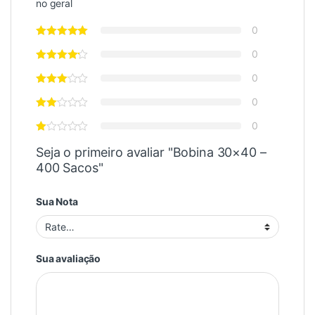
no geral
0
0
0
0
0
Seja o primeiro avaliar "Bobina 30×40 –
400 Sacos"
Sua Nota
Sua avaliação