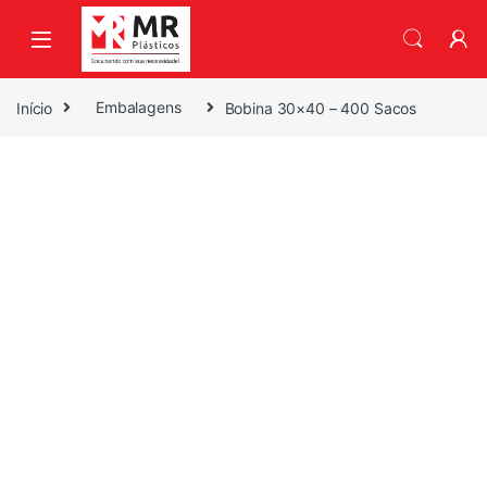
Skip to navigation
Skip to content
Início
Embalagens
Bobina 30×40 – 400 Sacos