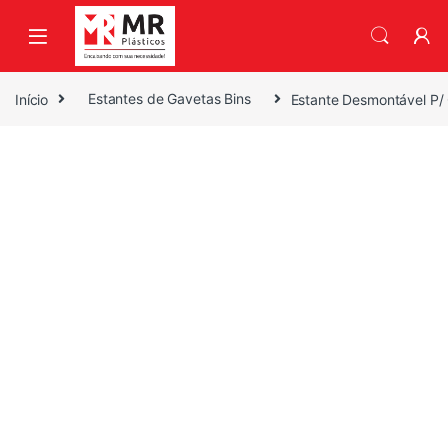
Skip to navigation
Skip to content
Início
Estantes de Gavetas Bins
Estante Desmontável P/