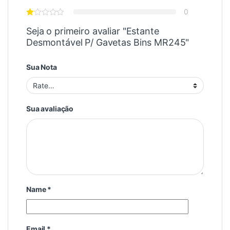
0
Seja o primeiro avaliar "Estante
Desmontável P/ Gavetas Bins MR245"
Sua Nota
Sua avaliação
Name
*
Email
*