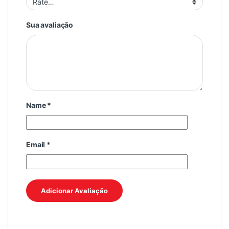
Sua avaliação
Name
*
Email
*