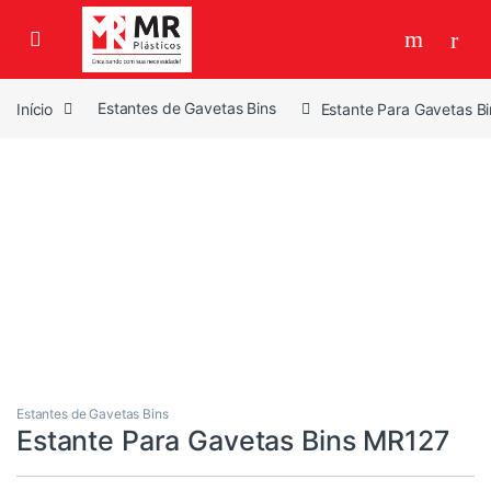
Skip to navigation
Skip to content
Início
Estantes de Gavetas Bins
Estante Para Gavetas B
Estantes de Gavetas Bins
Estante Para Gavetas Bins MR127