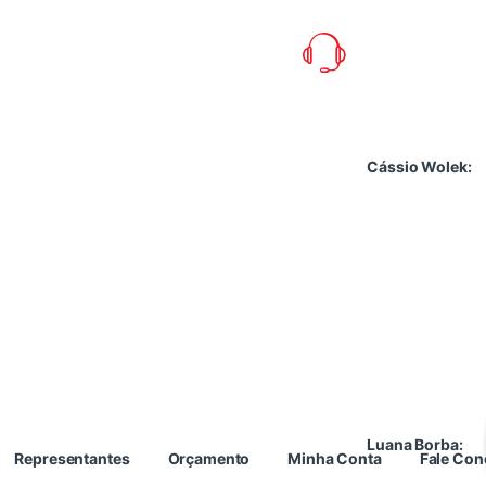
Cássio Wolek:
Luana Borba:
Representantes
Orçamento
Minha Conta
Fale Co