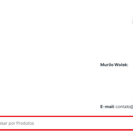
Murilo Wolek:
E-mail:
contato@
: