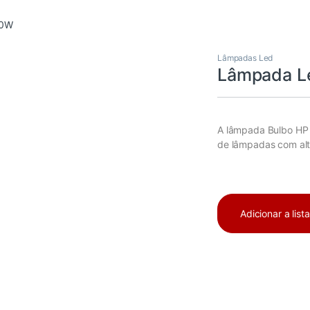
00W
Lâmpadas Led
Lâmpada L
A lâmpada Bulbo HP é
de lâmpadas com alt
Adicionar a list