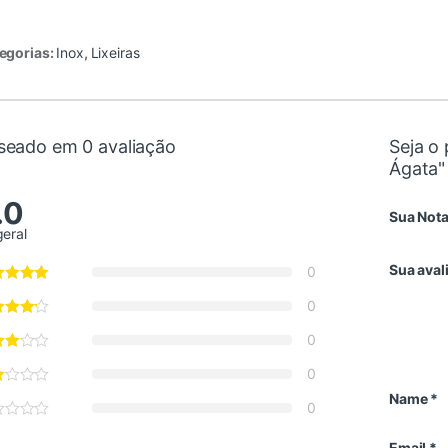
egorias:
Inox
,
Lixeiras
seado em 0 avaliação
Seja o 
Ágata"
.0
Sua Not
geral
Sua aval
0
0
0
0
Name
*
0
Email
*