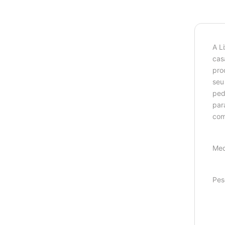
A L
cas
pro
seu
ped
par
com
Med
Pes