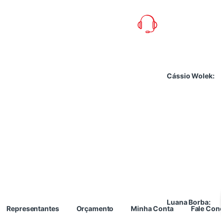
Cássio Wolek:
Luana Borba:
Representantes
Orçamento
Minha Conta
Fale Co