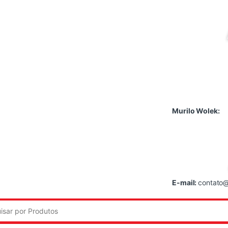
Murilo Wolek:
E-mail:
contato@
: