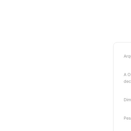
Arq
A O
dec
Dim
Pes