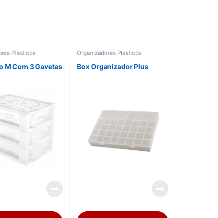
res Plasticos
Organizadores Plasticos
ro M Com 3 Gavetas
Box Organizador Plus