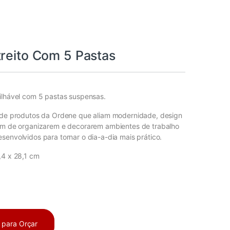
treito Com 5 Pastas
ilhável com 5 pastas suspensas.
a de produtos da Ordene que aliam modernidade, design
lém de organizarem e decorarem ambientes de trabalho
senvolvidos para tornar o dia-a-dia mais prático.
,4 x 28,1 cm
a para Orçar