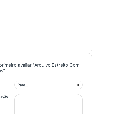
primeiro avaliar "Arquivo Estreito Com
as"
a
iação