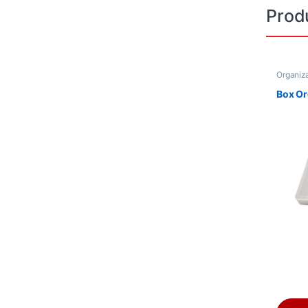
Prod
Organiza
Box Or