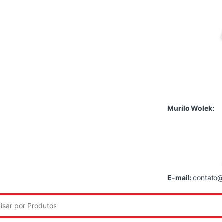
Murilo Wolek:
E-mail:
contato@
: