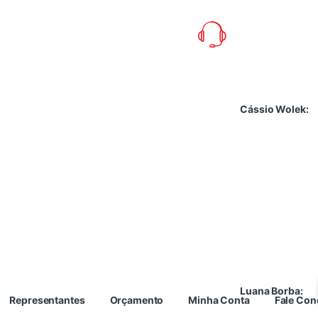
Cássio Wolek:
Luana Borba:
Representantes
Orçamento
Minha Conta
Fale Co