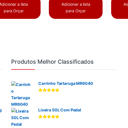
Adicionar a lista
Adicionar a lista
Ad
para Orçar
para Orçar
Produtos Melhor Classificados
Carrinho Tartaruga MR6040
Avaliação
5.00
de 5
g
Lixeira 50L Com Pedal
Avaliação
5.00
de 5