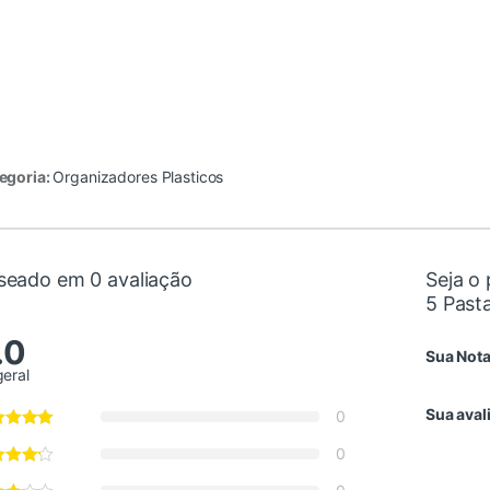
egoria:
Organizadores Plasticos
seado em 0 avaliação
Seja o 
5 Past
.0
Sua Not
geral
Sua aval
0
0