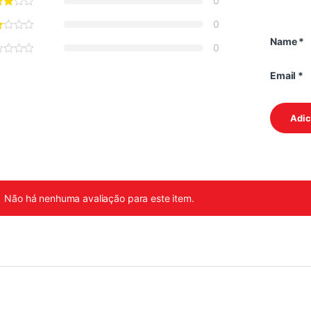
0
0
Name
*
0
Email
*
Não há nenhuma avaliação para este item.