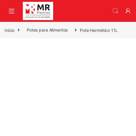
Skip to navigation
Skip to content
Início
Potes para Alimentos
Pote Hermético 11L