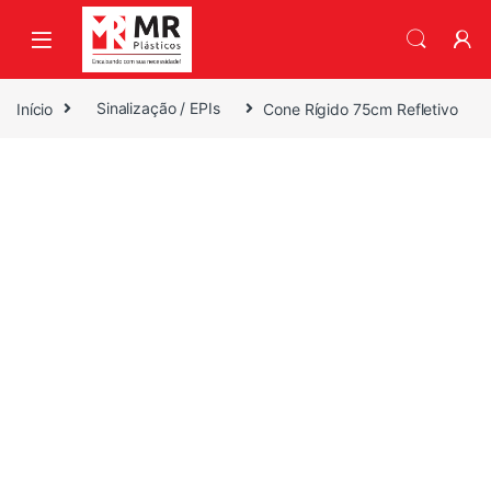
Skip to navigation
Skip to content
Início
Sinalização / EPIs
Cone Rígido 75cm Refletivo