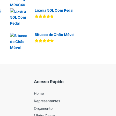
5.00
de 5
g
Lixeira 50L Com Pedal
Avaliação
5.00
de 5
Bitueco de Chão Móvel
Avaliação
5.00
de 5
Acesso Rápido
Home
Representantes
Orçamento
Minha Conta