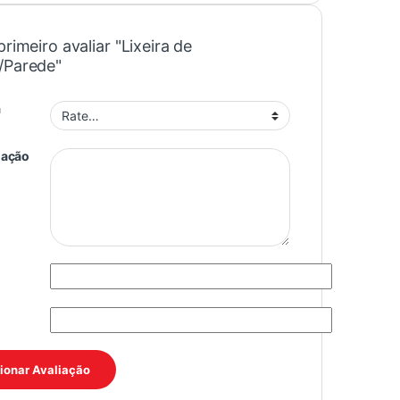
primeiro avaliar "Lixeira de
/Parede"
a
iação