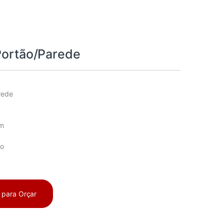
 Portão/Parede
rede
m
no
a para Orçar