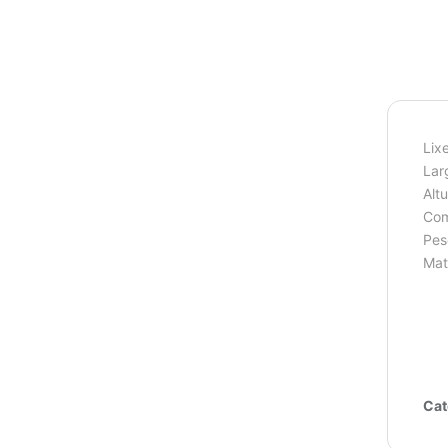
Lix
Lar
Altu
Com
Pes
Mat
Cat