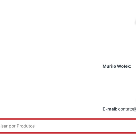
Murilo Wolek:
E-mail:
contato@
: