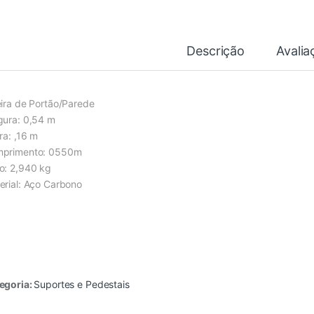
Descrição
Avalia
eira de Portão/Parede
gura: 0,54 m
ra: ,16 m
primento: 0550m
o: 2,940 kg
erial: Aço Carbono
egoria:
Suportes e Pedestais