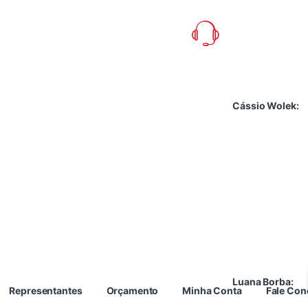
Cássio Wolek:
Luana Borba:
Representantes
Orçamento
Minha Conta
Fale Co