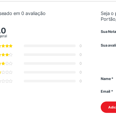
seado em 0 avaliação
Seja o 
Portão
.0
Sua Not
geral
Sua aval
0
0
0
0
Name
*
0
Email
*