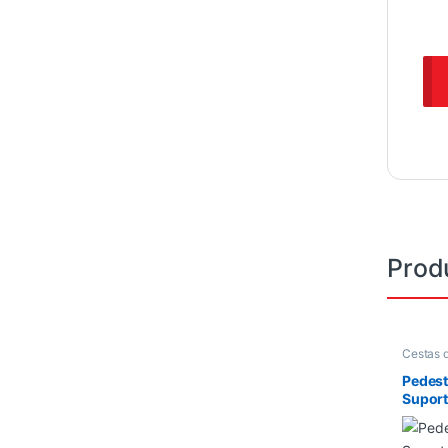
Prod
Cestas 
Pedesta
Pedest
Suport