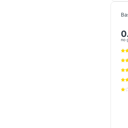
Ba
0
no 