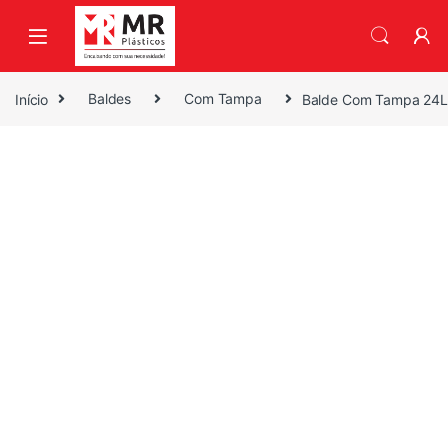
Skip to navigation
Skip to content
Início
Baldes
Com Tampa
Balde Com Tampa 24L 