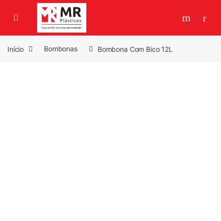
Skip to navigation
Skip to content
Início
Bombonas
Bombona Com Bico 12L