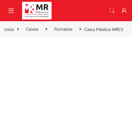
Skip to navigation
Skip to content
Início
Caixas
Fechadas
Caixa Plástica MR03