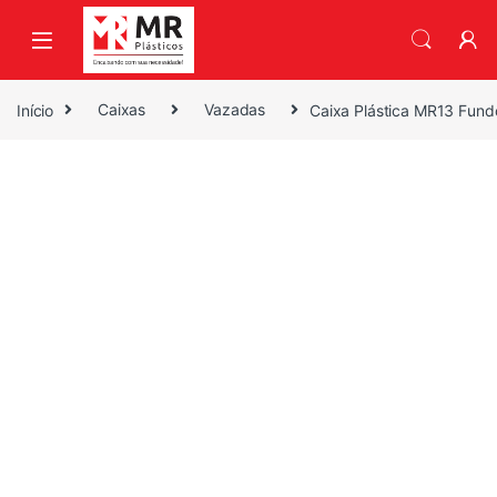
Skip to navigation
Skip to content
Início
Caixas
Vazadas
Caixa Plástica MR13 Fun