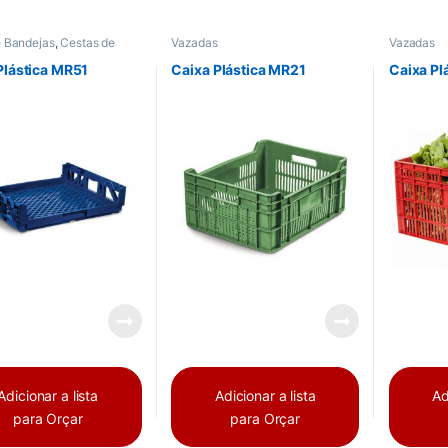
e Bandejas
,
Cestas de
Vazadas
Vazadas
o
,
Vazadas
Plástica MR51
Caixa Plástica MR21
Caixa Pl
Adicionar a lista
Adicionar a lista
Ad
para Orçar
para Orçar