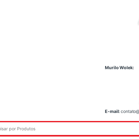
Murilo Wolek:
E-mail:
contato@
: