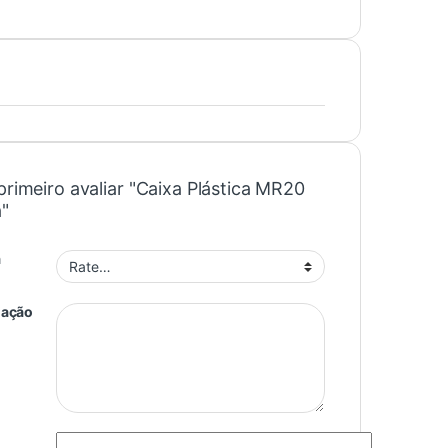
primeiro avaliar "Caixa Plástica MR20
"
a
iação