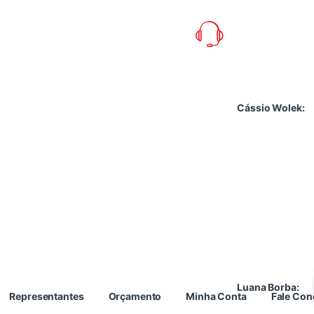
Cássio Wolek:
Luana Borba:
Representantes
Orçamento
Minha Conta
Fale Co