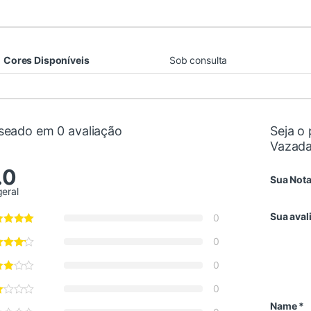
Cores Disponíveis
Sob consulta
seado em 0 avaliação
Seja o 
Vazada
.0
Sua Not
geral
Sua aval
0
0
0
0
Name
*