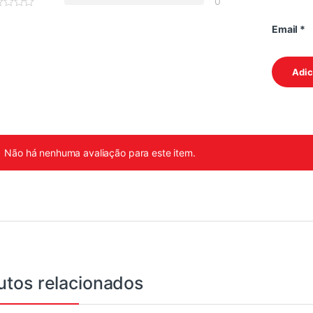
0
Email
*
Não há nenhuma avaliação para este item.
utos relacionados