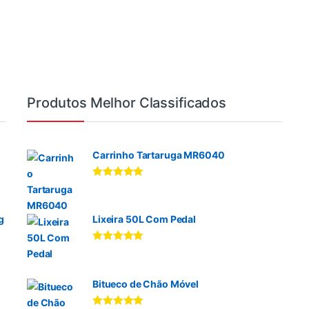
Produtos Melhor Classificados
Carrinho Tartaruga MR6040
Avaliação
5.00
de 5
g
Lixeira 50L Com Pedal
Avaliação
5.00
de 5
Bitueco de Chão Móvel