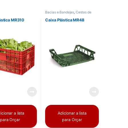
Bacias e Bandejas
,
Cestas de
Mercado
,
Vazadas
ástica MR310
Caixa Plástica MR48
icionar a lista
Adicionar a lista
para Orçar
para Orçar